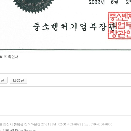
비즈 확인서
 화성시 봉담읍 창작마을길 27-21 | Tel : 82-31-453-6999 | fax : 070-4350-0950
)비티씨 All Rights Reserved.