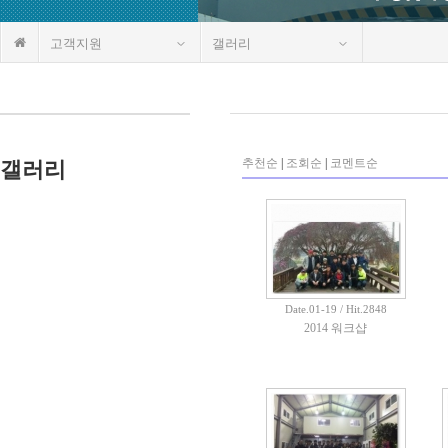
고객지원
갤러리
추천순
|
조회순
|
코멘트순
갤러리
Date.01-19 / Hit.2848
2014 워크샵